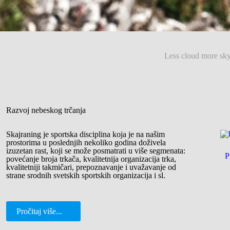
Less cloud more sk
Razvoj nebeskog trčanja
Skajraning je sportska disciplina koja je na našim
prostorima u poslednjih nekoliko godina doživela
izuzetan rast, koji se može posmatrati u više segmenata:
P
povećanje broja trkača, kvalitetnija organizacija trka,
kvalitetniji takmičari, prepoznavanje i uvažavanje od
strane srodnih svetskih sportskih organizacija i sl.
Pročitaj više...