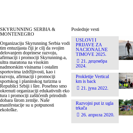
SKYRUNNING SERBIA &
Poslednje vesti
MONTENEGRO
USLOVI I
Organizaciju Skyrunning Serbia vodi
PRIJAVE ZA
tim entuzijasta čiji je cilj da svojim
NACIONALNE
delovanjem doprinese razvoju,
TIMOVE 2025.
afirmaciji i promociji Skyrunning-a,
21. децембра
ultra maratona na visokim
2024.
nadmorskim visinama i ostalim
sportovima izdržljivosti, kao i
razvoju, afirmaciji i promociji
Prokletije Vertical
sportskog i planinskog turizma u
km is back
Republici Srbiji i šire. Posebno smo
21. јуна 2022.
okrenuti organizaciji edukativnih eko
tura i promociji zaštićenih prirodnih
dobara širom zemlje. Naše
Razvojni put iz ugla
manifestacije su u potpunosti
trkača
ekološke.
26. априла 2020.